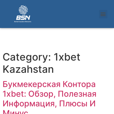
Category:
1xbet
Kazahstan
Букмекерская Контора
1xbet: Обзор, Полезная
Информация, Плюсы И
Минус