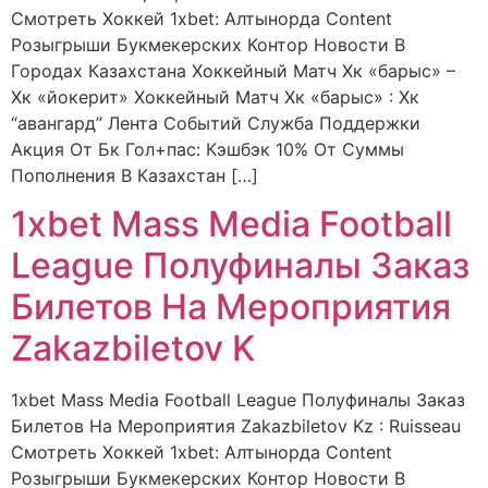
Смотреть Хоккей 1xbet: Алтынорда Content
Розыгрыши Букмекерских Контор Новости В
Городах Казахстана Хоккейный Матч Хк «барыс» –
Хк «йокерит» Хоккейный Матч Хк «барыс» : Хк
“авангард” Лента Событий Служба Поддержки
Акция От Бк Гол+пас: Кэшбэк 10% От Суммы
Пополнения В Казахстан […]
1xbet Mass Media Football
League Полуфиналы Заказ
Билетов На Мероприятия
Zakazbiletov K
1xbet Mass Media Football League Полуфиналы Заказ
Билетов На Мероприятия Zakazbiletov Kz : Ruisseau
Смотреть Хоккей 1xbet: Алтынорда Content
Розыгрыши Букмекерских Контор Новости В