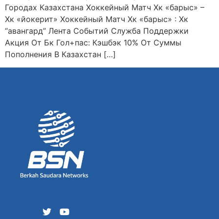
Городах Казахстана Хоккейный Матч Хк «барыс» –
Хк «йокерит» Хоккейный Матч Хк «барыс» : Хк
“авангард” Лента Событий Служба Поддержки
Акция От Бк Гол+пас: Кэшбэк 10% От Суммы
Пополнения В Казахстан […]