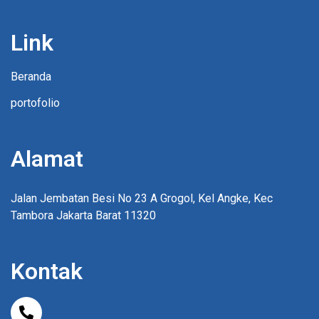
Link
Beranda
portofolio
Alamat
Jalan Jembatan Besi No 23 A Grogol, Kel Angke, Kec
Tambora Jakarta Barat 11320
Kontak