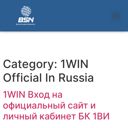
Category:
1WIN
Official In Russia
1WIN Вход на
официальный сайт и
личный кабинет БК 1ВИ