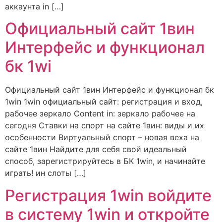
аккаунта in […]
Официальный сайт 1вин
Интерфейс и функционал
бк 1wi
Официальный сайт 1вин Интерфейс и функционал бк
1win 1win официальный сайт: регистрация и вход,
рабочее зеркало Content in: зеркало рабочее на
сегодня Ставки на спорт на сайте 1вин: виды и их
особенности Виртуальный спорт – новая веха на
сайте 1вин Найдите для себя свой идеальный
способ, зарегистрируйтесь в БК 1win, и начинайте
играть! ин слоты […]
Регистрация 1win войдите
в систему 1win и откройте