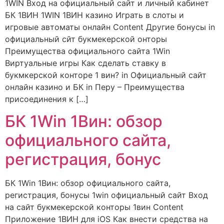
1WIN Вход на официальный сайт и личный кабинет
БК 1ВИН 1WIN 1ВИН казино Играть в слоты и
игровые автоматы онлайн Content Другие бонусы in
официальный сйт букмекерской онторы
Преимущества официального сайта 1Win
Виртуальные игры Как сделать ставку в
букмкерской конторе 1 вин? in Официальный сайт
онлайн казино и БК in Перу – Преимущества
присоединения к […]
БК 1Win 1Вин: обзор
официального сайта,
регистрация, бонус
БК 1Win 1Вин: обзор официального сайта,
регистрация, бонусы 1win официальный сайт Вход
на сайт букмекерской конторы 1вин Content
Приложение 1ВИН для iOS Как внести средства на